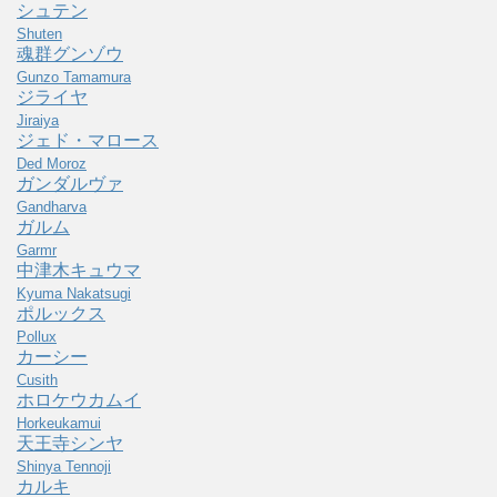
シュテン
Shuten
魂群グンゾウ
Gunzo Tamamura
ジライヤ
Jiraiya
ジェド・マロース
Ded Moroz
ガンダルヴァ
Gandharva
ガルム
Garmr
中津木キュウマ
Kyuma Nakatsugi
ポルックス
Pollux
カーシー
Cusith
ホロケウカムイ
Horkeukamui
天王寺シンヤ
Shinya Tennoji
カルキ