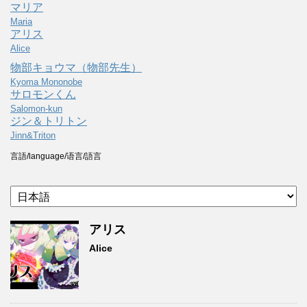
マリア
Maria
アリス
Alice
物部キョウマ（物部先生）
Kyoma Mononobe
サロモンくん
Salomon-kun
ジン＆トリトン
Jinn&Triton
言語/language/语言/語言
アリス
Alice