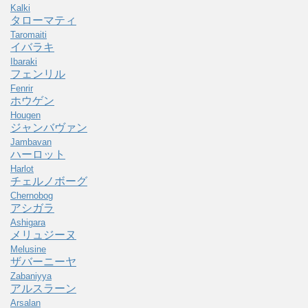
Kalki
タローマティ
Taromaiti
イバラキ
Ibaraki
フェンリル
Fenrir
ホウゲン
Hougen
ジャンバヴァン
Jambavan
ハーロット
Harlot
チェルノボーグ
Chernobog
アシガラ
Ashigara
メリュジーヌ
Melusine
ザバーニーヤ
Zabaniyya
アルスラーン
Arsalan