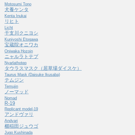
Motosumi Tono
犬養ケンタ
Kenta Inukai
リヒト
Licht
干支川クニヨシ
Kuniyoshi Etogawa
宝蔵院オニワカ
Oniwaka Hozoin
ニャルラトテプ
Nyarlathotep
タウラスマスク（居草場ダイスケ）
Taurus Mask (Daisuke Ikusaba)
テムジン
Temujin
ノーマッド
Nomad
R-19
Replicant model-19
アンドヴァリ
Andvari
櫛稲田ジュウゴ
Jugo Kushinada