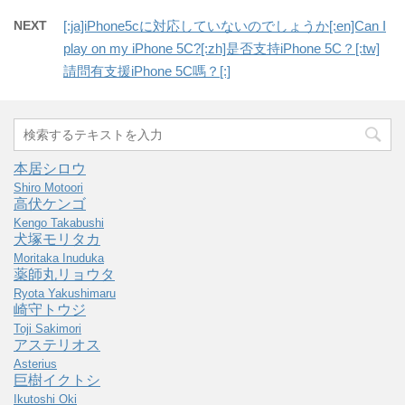
NEXT
[:ja]iPhone5cに対応していないのでしょうか[:en]Can I
play on my iPhone 5C?[:zh]是否支持iPhone 5C？[:tw]
請問有支援iPhone 5C嗎？[:]
本居シロウ
Shiro Motoori
高伏ケンゴ
Kengo Takabushi
犬塚モリタカ
Moritaka Inuduka
薬師丸リョウタ
Ryota Yakushimaru
崎守トウジ
Toji Sakimori
アステリオス
Asterius
巨樹イクトシ
Ikutoshi Oki