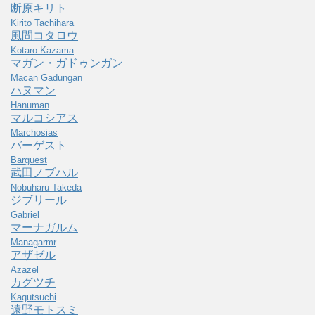
断原キリト
Kirito Tachihara
風間コタロウ
Kotaro Kazama
マガン・ガドゥンガン
Macan Gadungan
ハヌマン
Hanuman
マルコシアス
Marchosias
バーゲスト
Barguest
武田ノブハル
Nobuharu Takeda
ジブリール
Gabriel
マーナガルム
Managarmr
アザゼル
Azazel
カグツチ
Kagutsuchi
遠野モトスミ