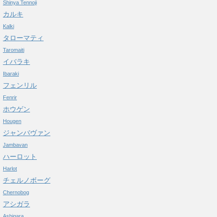
Shinya Tennoji
カルキ
Kalki
タローマティ
Taromaiti
イバラキ
Ibaraki
フェンリル
Fenrir
ホウゲン
Hougen
ジャンバヴァン
Jambavan
ハーロット
Harlot
チェルノボーグ
Chernobog
アシガラ
Ashigara