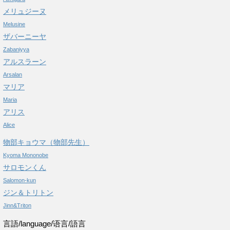
メリュジーヌ
Melusine
ザバーニーヤ
Zabaniyya
アルスラーン
Arsalan
マリア
Maria
アリス
Alice
物部キョウマ（物部先生）
Kyoma Mononobe
サロモンくん
Salomon-kun
ジン＆トリトン
Jinn&Triton
言語/language/语言/語言