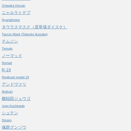
Oniwaka Hozoin
ニャルラトテプ
Nyarlathotep
タウラスマスク（居草場ダイスケ）
Taurus Mask (Daisuke Ikusaba)
テムジン
Temujin
ノーマッド
Nomad
R-19
Replicant model-19
アンドヴァリ
Andvari
櫛稲田ジュウゴ
Jugo Kushinada
シュテン
Shuten
魂群グンゾウ