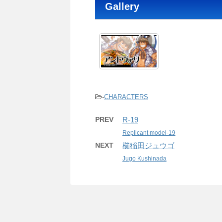
Gallery
-
CHARACTERS
PREV
R-19
Replicant model-19
NEXT
櫛稲田ジュウゴ
Jugo Kushinada