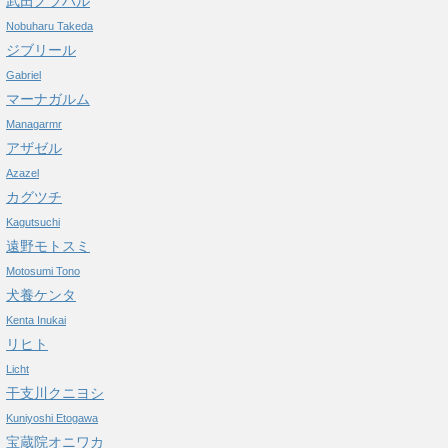
武田ノブハル
Nobuharu Takeda
ジブリール
Gabriel
マーナガルム
Managarmr
アザゼル
Azazel
カグツチ
Kagutsuchi
遠野モトスミ
Motosumi Tono
犬養ケンタ
Kenta Inukai
リヒト
Licht
干支川クニヨシ
Kuniyoshi Etogawa
宝蔵院オニワカ