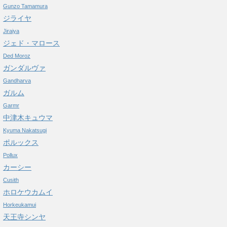
Gunzo Tamamura
ジライヤ
Jiraiya
ジェド・マロース
Ded Moroz
ガンダルヴァ
Gandharva
ガルム
Garmr
中津木キュウマ
Kyuma Nakatsugi
ポルックス
Pollux
カーシー
Cusith
ホロケウカムイ
Horkeukamui
天王寺シンヤ