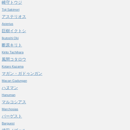
崎守トウジ
Toji Sakimori
アステリオス
Asterius
巨樹イクトシ
Ikutoshi Oki
断原キリト
Kirito Tachihara
風間コタロウ
Kotaro Kazama
マガン・ガドゥンガン
Macan Gadungan
ハヌマン
Hanuman
マルコシアス
Marchosias
バーゲスト
Barguest