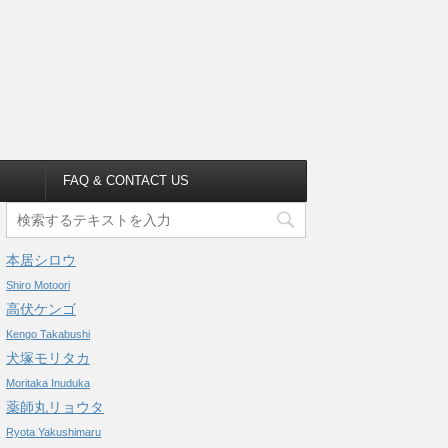
FAQ & CONTACT US
本居シロウ
Shiro Motoori
高伏ケンゴ
Kengo Takabushi
犬塚モリタカ
Moritaka Inuduka
薬師丸リョウタ
Ryota Yakushimaru