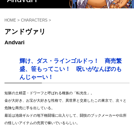
HOME
>
CHARACTERS
>
アンドヴァリ
Andvari
輝け、ダス・ラインゴルドっ！ 商売繁
盛、笹もってこい！ 呪いがなんぼのも
んじゃーい！
短躯の土精霊・ドワーフと呼ばれる種族の「転光生」。
金が大好き、お宝が大好きな性格で、異世界と交差したこの東京で、次々と
危険な商売に手を出している。
最近は池袋ギルドの地下格闘場に出入りして、闘技のブックメーカーや出所
の怪しいアイテムの売買で稼いでいるらしい。