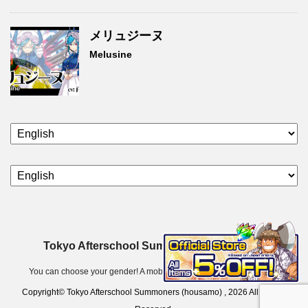
メリュジーヌ
Melusine
Tokyo Afterschool Summoners (housamo)
You can choose your gender! A mobile game app for iOS & Android.
Copyright© Tokyo Afterschool Summoners (housamo) , 2026 All Rights