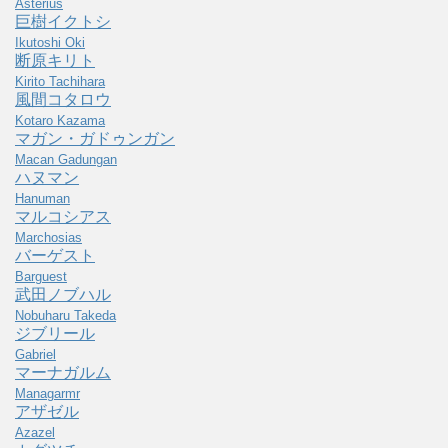
Asterius
巨樹イクトシ
Ikutoshi Oki
断原キリト
Kirito Tachihara
風間コタロウ
Kotaro Kazama
マガン・ガドゥンガン
Macan Gadungan
ハヌマン
Hanuman
マルコシアス
Marchosias
バーゲスト
Barguest
武田ノブハル
Nobuharu Takeda
ジブリール
Gabriel
マーナガルム
Managarmr
アザゼル
Azazel