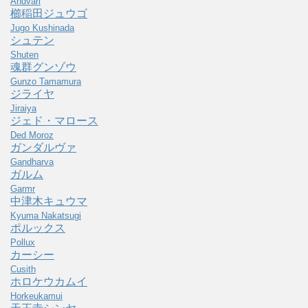
Andvari
櫛稲田ジュウゴ
Jugo Kushinada
シュテン
Shuten
魂群グンゾウ
Gunzo Tamamura
ジライヤ
Jiraiya
ジェド・マロース
Ded Moroz
ガンダルヴァ
Gandharva
ガルム
Garmr
中津木キュウマ
Kyuma Nakatsugi
ポルックス
Pollux
カーシー
Cusith
ホロケウカムイ
Horkeukamui