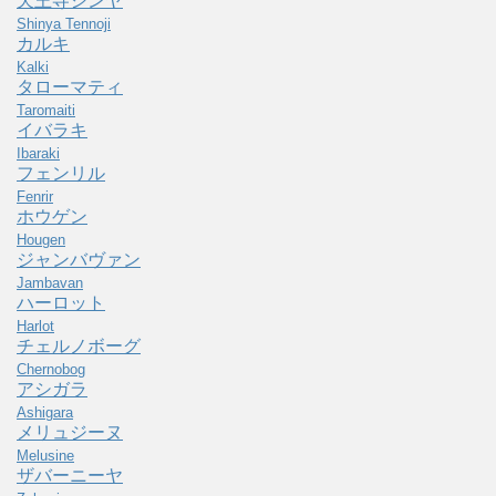
天王寺シンヤ
Shinya Tennoji
カルキ
Kalki
タローマティ
Taromaiti
イバラキ
Ibaraki
フェンリル
Fenrir
ホウゲン
Hougen
ジャンバヴァン
Jambavan
ハーロット
Harlot
チェルノボーグ
Chernobog
アシガラ
Ashigara
メリュジーヌ
Melusine
ザバーニーヤ