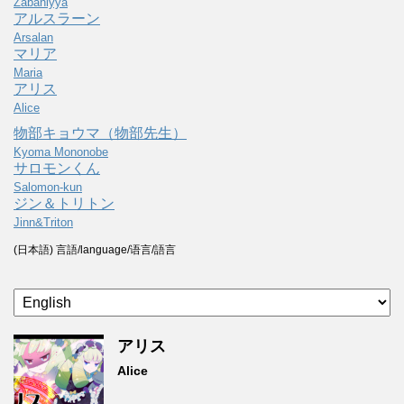
Zabaniyya
アルスラーン
Arsalan
マリア
Maria
アリス
Alice
物部キョウマ（物部先生）
Kyoma Mononobe
サロモンくん
Salomon-kun
ジン＆トリトン
Jinn&Triton
(日本語) 言語/language/语言/語言
アリス
Alice