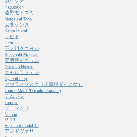
カグツチ
Kagutsuchi
遠野モトスミ
Motosumi Tono
犬養ケンタ
Kenta Inukai
リヒト
Licht
干支川クニヨシ
Kuniyoshi Etogawa
宝蔵院オニワカ
Oniwaka Hozoin
ニャルラトテプ
Nyarlathotep
タウラスマスク（居草場ダイスケ）
Taurus Mask (Daisuke Ikusaba)
テムジン
Temujin
ノーマッド
Nomad
R-19
Replicant model-19
アンドヴァリ