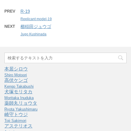
PREV
R-19
Replicant model-19
NEXT
櫛稲田ジュウゴ
Jugo Kushinada
本居シロウ
Shiro Motoori
高伏ケンゴ
Kengo Takabushi
犬塚モリタカ
Moritaka Inuduka
薬師丸リョウタ
Ryota Yakushimaru
崎守トウジ
Toji Sakimori
アステリオス