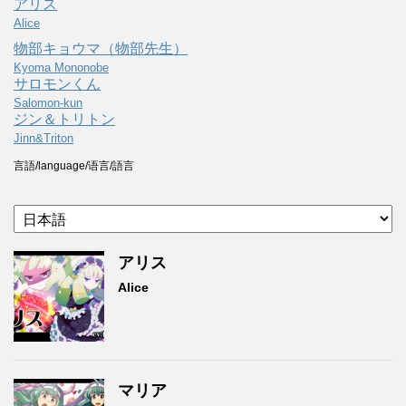
アリス
Alice
物部キョウマ（物部先生）
Kyoma Mononobe
サロモンくん
Salomon-kun
ジン＆トリトン
Jinn&Triton
言語/language/语言/語言
アリス
Alice
マリア