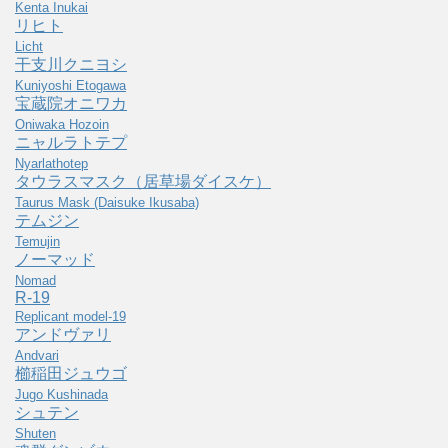
Kenta Inukai
リヒト
Licht
干支川クニヨシ
Kuniyoshi Etogawa
宝蔵院オニワカ
Oniwaka Hozoin
ニャルラトテプ
Nyarlathotep
タウラスマスク（居草場ダイスケ）
Taurus Mask (Daisuke Ikusaba)
テムジン
Temujin
ノーマッド
Nomad
R-19
Replicant model-19
アンドヴァリ
Andvari
櫛稲田ジュウゴ
Jugo Kushinada
シュテン
Shuten