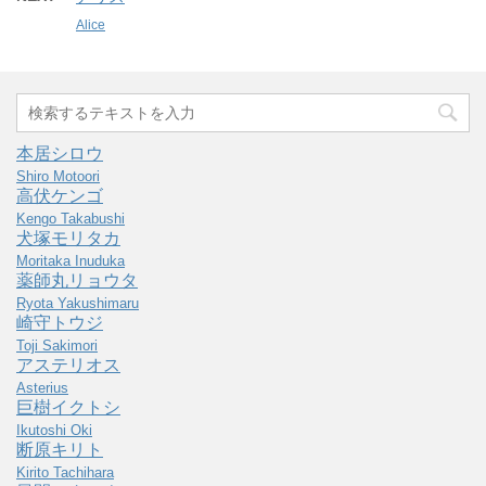
Alice
本居シロウ
Shiro Motoori
高伏ケンゴ
Kengo Takabushi
犬塚モリタカ
Moritaka Inuduka
薬師丸リョウタ
Ryota Yakushimaru
崎守トウジ
Toji Sakimori
アステリオス
Asterius
巨樹イクトシ
Ikutoshi Oki
断原キリト
Kirito Tachihara