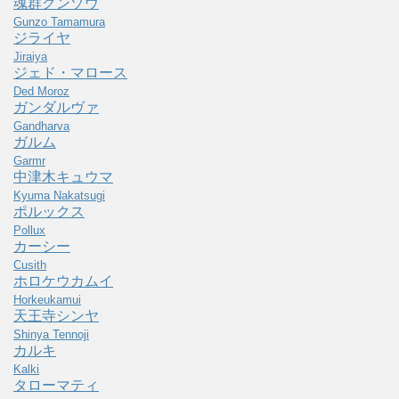
魂群グンゾウ
Gunzo Tamamura
ジライヤ
Jiraiya
ジェド・マロース
Ded Moroz
ガンダルヴァ
Gandharva
ガルム
Garmr
中津木キュウマ
Kyuma Nakatsugi
ポルックス
Pollux
カーシー
Cusith
ホロケウカムイ
Horkeukamui
天王寺シンヤ
Shinya Tennoji
カルキ
Kalki
タローマティ