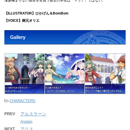
凄惨極まりない過去を背負う彼女の本名は「マリア」ではない。
【ILLUSTRATOR】ひかげん＆BomBom
【VOICE】樹元オリエ
Gallery
-
CHARACTERS
PREV
アルスラーン
Arsalan
NEXT
アリス