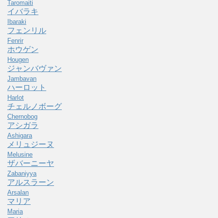
Taromaiti
イバラキ
Ibaraki
フェンリル
Fenrir
ホウゲン
Hougen
ジャンバヴァン
Jambavan
ハーロット
Harlot
チェルノボーグ
Chernobog
アシガラ
Ashigara
メリュジーヌ
Melusine
ザバーニーヤ
Zabaniyya
アルスラーン
Arsalan
マリア
Maria