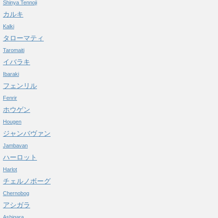
Shinya Tennoji
カルキ
Kalki
タローマティ
Taromaiti
イバラキ
Ibaraki
フェンリル
Fenrir
ホウゲン
Hougen
ジャンバヴァン
Jambavan
ハーロット
Harlot
チェルノボーグ
Chernobog
アシガラ
Ashigara