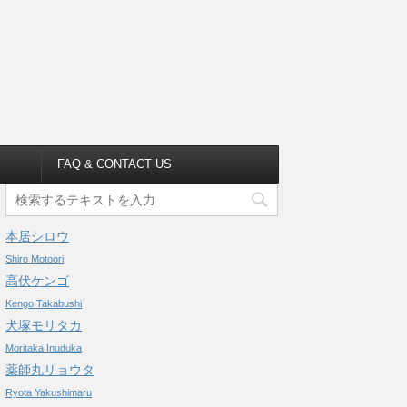
FAQ & CONTACT US
本居シロウ
Shiro Motoori
高伏ケンゴ
Kengo Takabushi
犬塚モリタカ
Moritaka Inuduka
薬師丸リョウタ
Ryota Yakushimaru