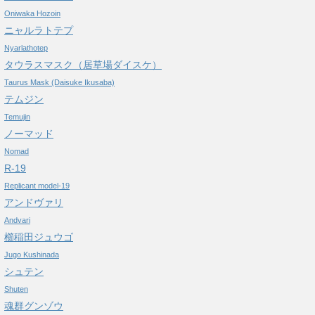
Oniwaka Hozoin
ニャルラトテプ
Nyarlathotep
タウラスマスク（居草場ダイスケ）
Taurus Mask (Daisuke Ikusaba)
テムジン
Temujin
ノーマッド
Nomad
R-19
Replicant model-19
アンドヴァリ
Andvari
櫛稲田ジュウゴ
Jugo Kushinada
シュテン
Shuten
魂群グンゾウ