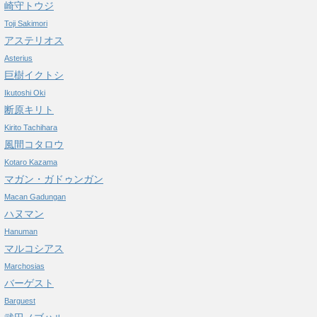
崎守トウジ
Toji Sakimori
アステリオス
Asterius
巨樹イクトシ
Ikutoshi Oki
断原キリト
Kirito Tachihara
風間コタロウ
Kotaro Kazama
マガン・ガドゥンガン
Macan Gadungan
ハヌマン
Hanuman
マルコシアス
Marchosias
バーゲスト
Barguest