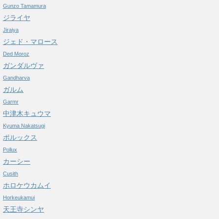
Gunzo Tamamura
ジライヤ
Jiraiya
ジェド・マロース
Ded Moroz
ガンダルヴァ
Gandharva
ガルム
Garmr
中津木キュウマ
Kyuma Nakatsugi
ポルックス
Pollux
カーシー
Cusith
ホロケウカムイ
Horkeukamui
天王寺シンヤ