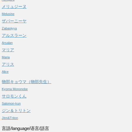
メリュジーヌ
Melusine
ザバーニーヤ
Zabaniyya
アルスラーン
Arsalan
マリア
Maria
アリス
Alice
物部キョウマ（物部先生）
Kyoma Mononobe
サロモンくん
Salomon-kun
ジン＆トリトン
Jinn&Triton
言語/language/语言/語言