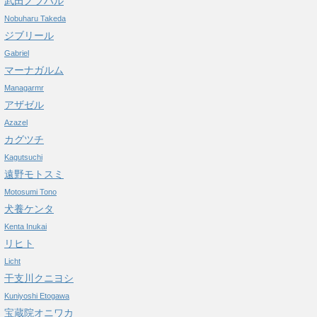
武田ノブハル
Nobuharu Takeda
ジブリール
Gabriel
マーナガルム
Managarmr
アザゼル
Azazel
カグツチ
Kagutsuchi
遠野モトスミ
Motosumi Tono
犬養ケンタ
Kenta Inukai
リヒト
Licht
干支川クニヨシ
Kuniyoshi Etogawa
宝蔵院オニワカ