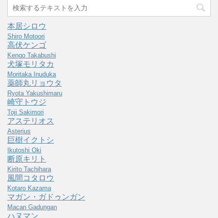
本居シロウ
Shiro Motoori
高伏ケンゴ
Kengo Takabushi
犬塚モリタカ
Moritaka Inuduka
薬師丸リョウタ
Ryota Yakushimaru
崎守トウジ
Toji Sakimori
アステリオス
Asterius
巨樹イクトシ
Ikutoshi Oki
断原キリト
Kirito Tachihara
風間コタロウ
Kotaro Kazama
マガン・ガドゥンガン
Macan Gadungan
ハヌマン