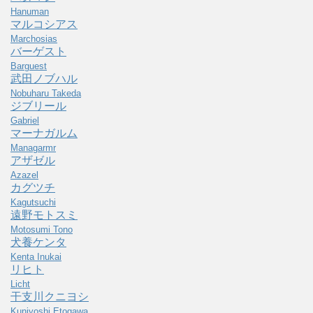
Hanuman
マルコシアス
Marchosias
バーゲスト
Barguest
武田ノブハル
Nobuharu Takeda
ジブリール
Gabriel
マーナガルム
Managarmr
アザゼル
Azazel
カグツチ
Kagutsuchi
遠野モトスミ
Motosumi Tono
犬養ケンタ
Kenta Inukai
リヒト
Licht
干支川クニヨシ
Kuniyoshi Etogawa