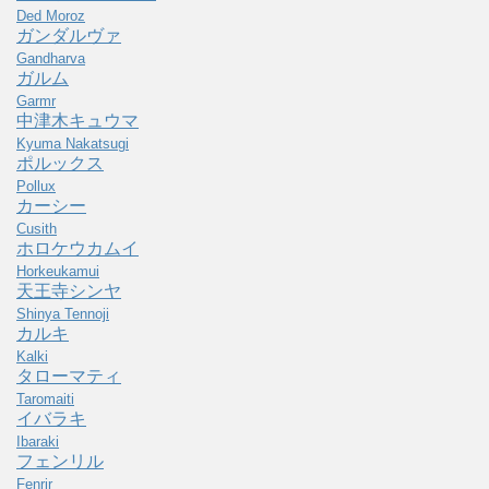
Ded Moroz
ガンダルヴァ
Gandharva
ガルム
Garmr
中津木キュウマ
Kyuma Nakatsugi
ポルックス
Pollux
カーシー
Cusith
ホロケウカムイ
Horkeukamui
天王寺シンヤ
Shinya Tennoji
カルキ
Kalki
タローマティ
Taromaiti
イバラキ
Ibaraki
フェンリル
Fenrir