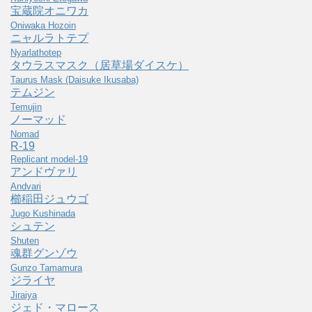
宝蔵院オニワカ
Oniwaka Hozoin
ニャルラトテプ
Nyarlathotep
タウラスマスク（居草場ダイスケ）
Taurus Mask (Daisuke Ikusaba)
テムジン
Temujin
ノーマッド
Nomad
R-19
Replicant model-19
アンドヴァリ
Andvari
櫛稲田ジュウゴ
Jugo Kushinada
シュテン
Shuten
魂群グンゾウ
Gunzo Tamamura
ジライヤ
Jiraiya
ジェド・マロース