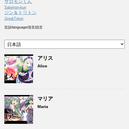
サロモンくん
Salomon-kun
ジン＆トリトン
Jinn&Triton
言語/language/语言/語言
アリス
Alice
マリア
Maria