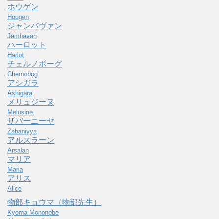
ホウゲン
Hougen
ジャンバヴァン
Jambavan
ハーロット
Harlot
チェルノボーグ
Chernobog
アシガラ
Ashigara
メリュジーヌ
Melusine
ザバーニーヤ
Zabaniyya
アルスラーン
Arsalan
マリア
Maria
アリス
Alice
物部キョウマ（物部先生）
Kyoma Mononobe