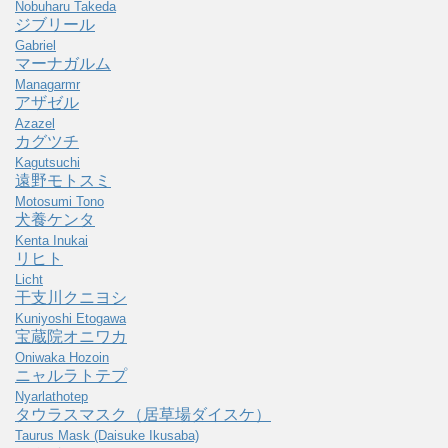
Nobuharu Takeda
ジブリール
Gabriel
マーナガルム
Managarmr
アザゼル
Azazel
カグツチ
Kagutsuchi
遠野モトスミ
Motosumi Tono
犬養ケンタ
Kenta Inukai
リヒト
Licht
干支川クニヨシ
Kuniyoshi Etogawa
宝蔵院オニワカ
Oniwaka Hozoin
ニャルラトテプ
Nyarlathotep
タウラスマスク（居草場ダイスケ）
Taurus Mask (Daisuke Ikusaba)