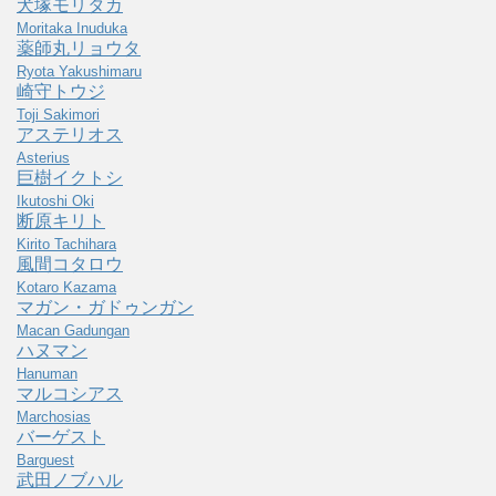
犬塚モリタカ
Moritaka Inuduka
薬師丸リョウタ
Ryota Yakushimaru
崎守トウジ
Toji Sakimori
アステリオス
Asterius
巨樹イクトシ
Ikutoshi Oki
断原キリト
Kirito Tachihara
風間コタロウ
Kotaro Kazama
マガン・ガドゥンガン
Macan Gadungan
ハヌマン
Hanuman
マルコシアス
Marchosias
バーゲスト
Barguest
武田ノブハル