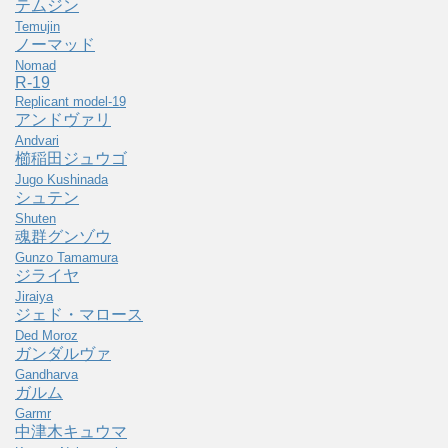
テムジン
Temujin
ノーマッド
Nomad
R-19
Replicant model-19
アンドヴァリ
Andvari
櫛稲田ジュウゴ
Jugo Kushinada
シュテン
Shuten
魂群グンゾウ
Gunzo Tamamura
ジライヤ
Jiraiya
ジェド・マロース
Ded Moroz
ガンダルヴァ
Gandharva
ガルム
Garmr
中津木キュウマ