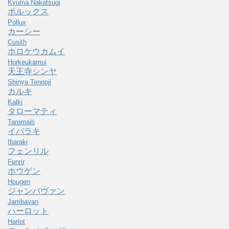
Kyuma Nakatsugi
ポルックス
Pollux
カーシー
Cusith
ホロケウカムイ
Horkeukamui
天王寺シンヤ
Shinya Tennoji
カルキ
Kalki
タローマティ
Taromaiti
イバラキ
Ibaraki
フェンリル
Fenrir
ホウゲン
Hougen
ジャンバヴァン
Jambavan
ハーロット
Harlot