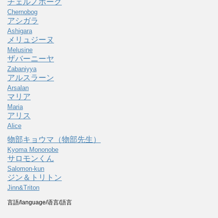
チェルノボーグ
Chernobog
アシガラ
Ashigara
メリュジーヌ
Melusine
ザバーニーヤ
Zabaniyya
アルスラーン
Arsalan
マリア
Maria
アリス
Alice
物部キョウマ（物部先生）
Kyoma Mononobe
サロモンくん
Salomon-kun
ジン＆トリトン
Jinn&Triton
言語/language/语言/語言