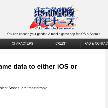
You can choose your gender! A mobile game app for iOS & Android.
CHARACTERS
CREDIT
FAQ & CONTAC
ame data to either iOS or
sient Stones, are transferrable.