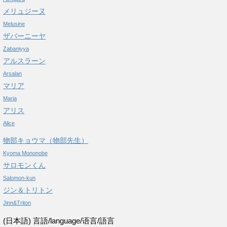
メリュジーヌ
Melusine
ザバーニーヤ
Zabaniyya
アルスラーン
Arsalan
マリア
Maria
アリス
Alice
物部キョウマ（物部先生）
Kyoma Mononobe
サロモンくん
Salomon-kun
ジン＆トリトン
Jinn&Triton
(日本語) 言語/language/语言/語言