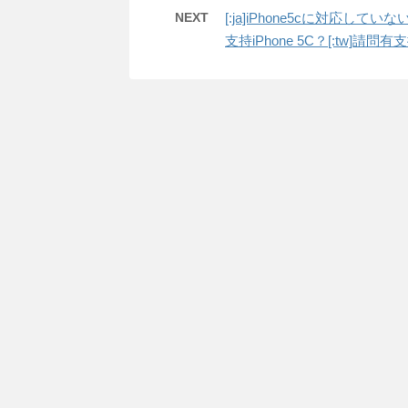
NEXT
[:ja]iPhone5cに対応していないので
支持iPhone 5C？[:tw]請問有支援