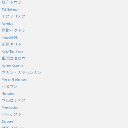
崎守トウジ
Toji Sakimori
アステリオス
Asterius
巨樹イクトシ
Ikutoshi Oki
断原キリト
Kirito Tachihara
風間コタロウ
Kotaro Kazama
マガン・ガドゥンガン
Macan Gadungan
ハヌマン
Hanuman
マルコシアス
Marchosias
バーゲスト
Barguest