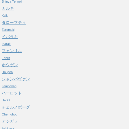
Shinya Tennoji
カルキ
Kalki
タローマティ
Taromaiti
イバラキ
Ibaraki
フェンリル
Fenrir
ホウゲン
Hougen
ジャンバヴァン
Jambavan
ハーロット
Harlot
チェルノボーグ
Chernobog
アシガラ
Ashigara