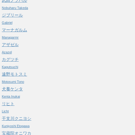
武田ノブハル
Nobuharu Takeda
ジブリール
Gabriel
マーナガルム
Managarmr
アザゼル
Azazel
カグツチ
Kagutsuchi
遠野モトスミ
Motosumi Tono
犬養ケンタ
Kenta Inukai
リヒト
Licht
干支川クニヨシ
Kuniyoshi Etogawa
宝蔵院オニワカ