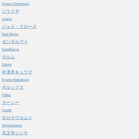
Gunzo Tamamura
ジライヤ
Jiraiya
ジェド・マロース
Ded Moroz
ガンダルヴァ
Gandharva
ガルム
Garmr
中津木キュウマ
Kyuma Nakatsugi
ポルックス
Pollux
カーシー
Cusith
ホロケウカムイ
Horkeukamui
天王寺シンヤ