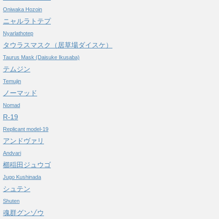
Oniwaka Hozoin
ニャルラトテプ
Nyarlathotep
タウラスマスク（居草場ダイスケ）
Taurus Mask (Daisuke Ikusaba)
テムジン
Temujin
ノーマッド
Nomad
R-19
Replicant model-19
アンドヴァリ
Andvari
櫛稲田ジュウゴ
Jugo Kushinada
シュテン
Shuten
魂群グンゾウ