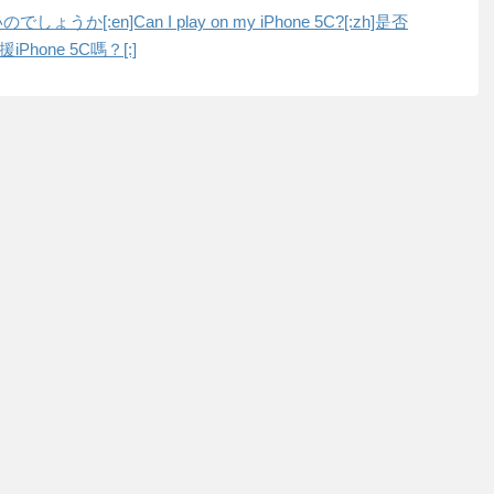
しょうか[:en]Can I play on my iPhone 5C?[:zh]是否
iPhone 5C嗎？[:]