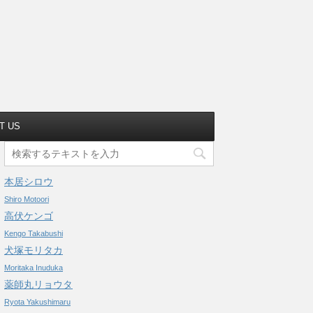
T US
本居シロウ
Shiro Motoori
高伏ケンゴ
Kengo Takabushi
犬塚モリタカ
Moritaka Inuduka
薬師丸リョウタ
Ryota Yakushimaru