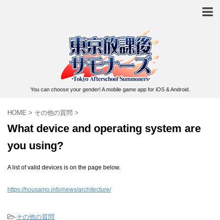
You can choose your gender! A mobile game app for iOS & Android.
HOME
>
その他の質問
>
What device and operating system are
you using?
A list of valid devices is on the page below.
https://housamo.info/news/architecture/
-
その他の質問