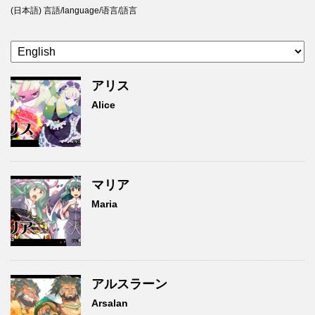
(日本語) 言語/language/语言/語言
アリス
Alice
マリア
Maria
アルスラーン
Arsalan