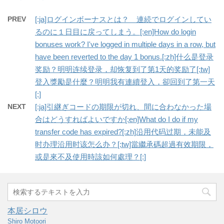
PREV
[:ja]ログインボーナスとは？ 連続でログインしてい
るのに１日目に戻ってしまう。[:en]How do login
bonuses work? I've logged in multiple days in a row, but
have been reverted to the day 1 bonus.[:zh]什么是登录
奖励？明明连续登录，却恢复到了第1天的奖励了[:tw]
登入獎勵是什麼？明明我有連續登入，卻回到了第一天
[:]
NEXT
[:ja]引継ぎコードの期限が切れ、間に合わなかった場
合はどうすればよいですか[:en]What do I do if my
transfer code has expired?[:zh]沿用代码过期，未能及
时办理沿用时该怎么办？[:tw]當繼承碼超過有效期限，
或是來不及使用時該如何處理？[:]
本居シロウ
Shiro Motoori