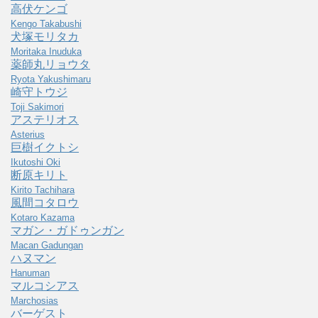
高伏ケンゴ
Kengo Takabushi
犬塚モリタカ
Moritaka Inuduka
薬師丸リョウタ
Ryota Yakushimaru
崎守トウジ
Toji Sakimori
アステリオス
Asterius
巨樹イクトシ
Ikutoshi Oki
断原キリト
Kirito Tachihara
風間コタロウ
Kotaro Kazama
マガン・ガドゥンガン
Macan Gadungan
ハヌマン
Hanuman
マルコシアス
Marchosias
バーゲスト