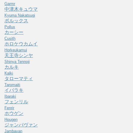
Garmr
中津木キュウマ
Kyuma Nakatsugi
ポルックス
Pollux
カーシー
Cusith
ホロケウカムイ
Horkeukamui
天王寺シンヤ
Shinya Tennoji
カルキ
Kalki
タローマティ
Taromaiti
イバラキ
Ibaraki
フェンリル
Fenrir
ホウゲン
Hougen
ジャンバヴァン
Jambavan