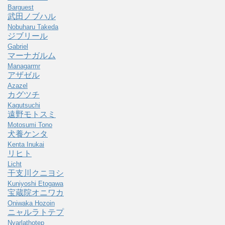
Barguest
武田ノブハル
Nobuharu Takeda
ジブリール
Gabriel
マーナガルム
Managarmr
アザゼル
Azazel
カグツチ
Kagutsuchi
遠野モトスミ
Motosumi Tono
犬養ケンタ
Kenta Inukai
リヒト
Licht
干支川クニヨシ
Kuniyoshi Etogawa
宝蔵院オニワカ
Oniwaka Hozoin
ニャルラトテプ
Nyarlathotep