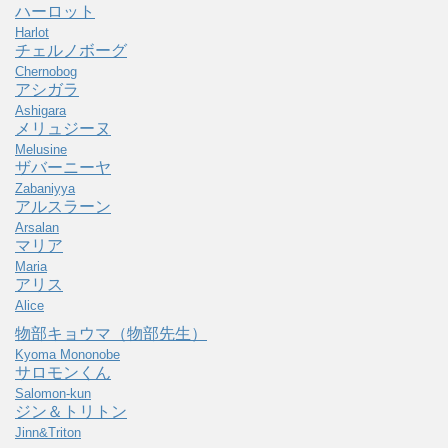
ハーロット
Harlot
チェルノボーグ
Chernobog
アシガラ
Ashigara
メリュジーヌ
Melusine
ザバーニーヤ
Zabaniyya
アルスラーン
Arsalan
マリア
Maria
アリス
Alice
物部キョウマ（物部先生）
Kyoma Mononobe
サロモンくん
Salomon-kun
ジン＆トリトン
Jinn&Triton