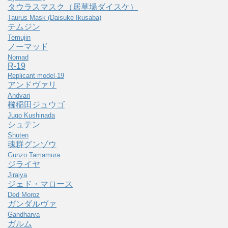
タウラスマスク（居草場ダイスケ）
Taurus Mask (Daisuke Ikusaba)
テムジン
Temujin
ノーマッド
Nomad
R-19
Replicant model-19
アンドヴァリ
Andvari
櫛稲田ジュウゴ
Jugo Kushinada
シュテン
Shuten
魂群グンゾウ
Gunzo Tamamura
ジライヤ
Jiraiya
ジェド・マロース
Ded Moroz
ガンダルヴァ
Gandharva
ガルム