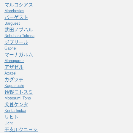
マルコシアス
Marchosias
バーゲスト
Barguest
武田ノブハル
Nobuharu Takeda
ジブリール
Gabriel
マーナガルム
Managarmr
アザゼル
Azazel
カグツチ
Kagutsuchi
遠野モトスミ
Motosumi Tono
犬養ケンタ
Kenta Inukai
リヒト
Licht
干支川クニヨシ