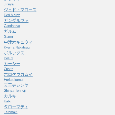
Jiraiya
ジェド・マロース
Ded Moroz
ガンダルヴァ
Gandharva
ガルム
Garmr
中津木キュウマ
Kyuma Nakatsugi
ポルックス
Pollux
カーシー
Cusith
ホロケウカムイ
Horkeukamui
天王寺シンヤ
Shinya Tennoji
カルキ
Kalki
タローマティ
Taromaiti