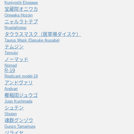
Kuniyoshi Etogawa
宝蔵院オニワカ
Oniwaka Hozoin
ニャルラトテプ
Nyarlathotep
タウラスマスク（居草場ダイスケ）
Taurus Mask (Daisuke Ikusaba)
テムジン
Temujin
ノーマッド
Nomad
R-19
Replicant model-19
アンドヴァリ
Andvari
櫛稲田ジュウゴ
Jugo Kushinada
シュテン
Shuten
魂群グンゾウ
Gunzo Tamamura
ジライヤ