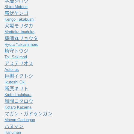
本居シロウ
Shiro Motoori
高伏ケンゴ
Kengo Takabushi
犬塚モリタカ
Moritaka Inuduka
薬師丸リョウタ
Ryota Yakushimaru
崎守トウジ
Toji Sakimori
アステリオス
Asterius
巨樹イクトシ
Ikutoshi Oki
断原キリト
Kirito Tachihara
風間コタロウ
Kotaro Kazama
マガン・ガドゥンガン
Macan Gadungan
ハヌマン
Hanuman