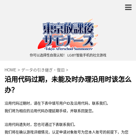
你可以选择性自我认知！ LGBT智能手机的社交游戏
HOME
>
データの引き継ぎ・復旧
>
沿用代码过期，未能及时办理沿用时该怎么
办？
沿用代码过期时，请在下表中填写用户ID及沿用代码，联系我们。
我们将为相应的沿用代码办理延期手续，并联系回复您。
沿用代码遗失时，您也可通过下表联系我们。
我们将在确认游戏详细情况，认定申请对象账号为您本人账号的前提下，为您