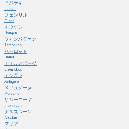
イバラキ
Ibaraki
フェンリル
Fenrir
ホウゲン
Hougen
ジャンバヴァン
Jambavan
ハーロット
Harlot
チェルノボーグ
Chernobog
アシガラ
Ashigara
メリュジーヌ
Melusine
ザバーニーヤ
Zabaniyya
アルスラーン
Arsalan
マリア