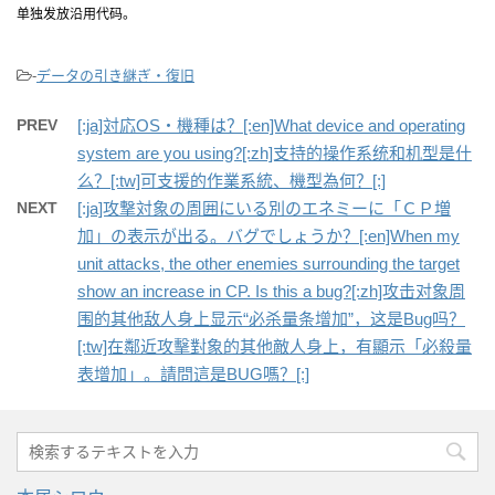
单独发放沿用代码。
-
データの引き継ぎ・復旧
PREV
[:ja]対応OS・機種は？[:en]What device and operating
system are you using?[:zh]支持的操作系统和机型是什
么？[:tw]可支援的作業系統、機型為何？[:]
NEXT
[:ja]攻撃対象の周囲にいる別のエネミーに「ＣＰ増
加」の表示が出る。バグでしょうか？[:en]When my
unit attacks, the other enemies surrounding the target
show an increase in CP. Is this a bug?[:zh]攻击对象周
围的其他敌人身上显示“必杀量条增加”，这是Bug吗？
[:tw]在鄰近攻擊對象的其他敵人身上，有顯示「必殺量
表增加」。請問這是BUG嗎？[:]