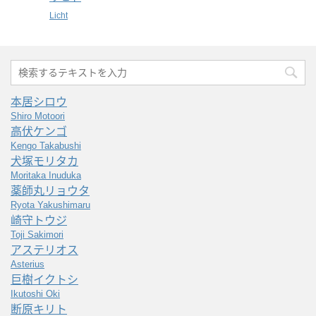
Licht
本居シロウ
Shiro Motoori
高伏ケンゴ
Kengo Takabushi
犬塚モリタカ
Moritaka Inuduka
薬師丸リョウタ
Ryota Yakushimaru
崎守トウジ
Toji Sakimori
アステリオス
Asterius
巨樹イクトシ
Ikutoshi Oki
断原キリト