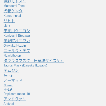
遠野モトスミ
Motosumi Tono
犬養ケンタ
Kenta Inukai
リヒト
Licht
干支川クニヨシ
Kuniyoshi Etogawa
宝蔵院オニワカ
Oniwaka Hozoin
ニャルラトテプ
Nyarlathotep
タウラスマスク（居草場ダイスケ）
Taurus Mask (Daisuke Ikusaba)
テムジン
Temujin
ノーマッド
Nomad
R-19
Replicant model-19
アンドヴァリ
Andvari