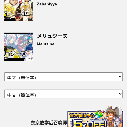
Zabaniyya
メリュジーヌ
Melusine
东京放学后召唤师（housamo）