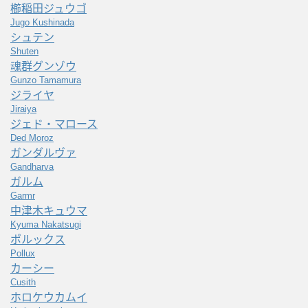
櫛稲田ジュウゴ
Jugo Kushinada
シュテン
Shuten
魂群グンゾウ
Gunzo Tamamura
ジライヤ
Jiraiya
ジェド・マロース
Ded Moroz
ガンダルヴァ
Gandharva
ガルム
Garmr
中津木キュウマ
Kyuma Nakatsugi
ポルックス
Pollux
カーシー
Cusith
ホロケウカムイ