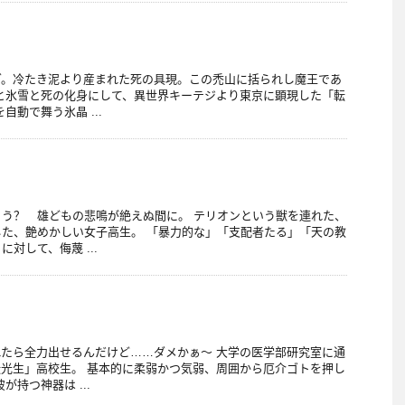
グ。冷たき泥より産まれた死の具現。この禿山に括られし魔王であ
と氷雪と死の化身にして、異世界キーテジより東京に顕現した「転
自動で舞う氷晶 ...
う？ 雄どもの悲鳴が絶えぬ間に。 テリオンという獣を連れた、
た、艶めかしい女子高生。 「暴力的な」「支配者たる」「天の教
対して、侮蔑 ...
たら全力出せるんだけど……ダメかぁ～ 大学の医学部研究室に通
光生」高校生。 基本的に柔弱かつ気弱、周囲から厄介ゴトを押し
が持つ神器は ...