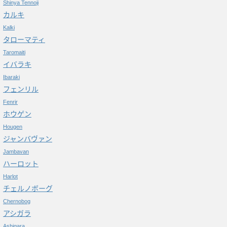
Shinya Tennoji
カルキ
Kalki
タローマティ
Taromaiti
イバラキ
Ibaraki
フェンリル
Fenrir
ホウゲン
Hougen
ジャンバヴァン
Jambavan
ハーロット
Harlot
チェルノボーグ
Chernobog
アシガラ
Ashigara