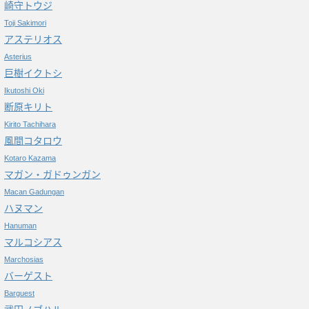
崎守トウジ
Toji Sakimori
アステリオス
Asterius
巨樹イクトシ
Ikutoshi Oki
断原キリト
Kirito Tachihara
風間コタロウ
Kotaro Kazama
マガン・ガドゥンガン
Macan Gadungan
ハヌマン
Hanuman
マルコシアス
Marchosias
バーゲスト
Barguest