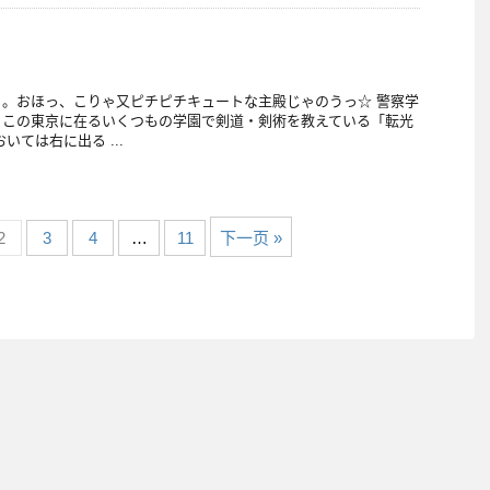
。おほっ、こりゃ又ピチピチキュートな主殿じゃのうっ☆ 警察学
、この東京に在るいくつもの学園で剣道・剣術を教えている「転光
いては右に出る ...
2
3
4
…
11
下一页 »