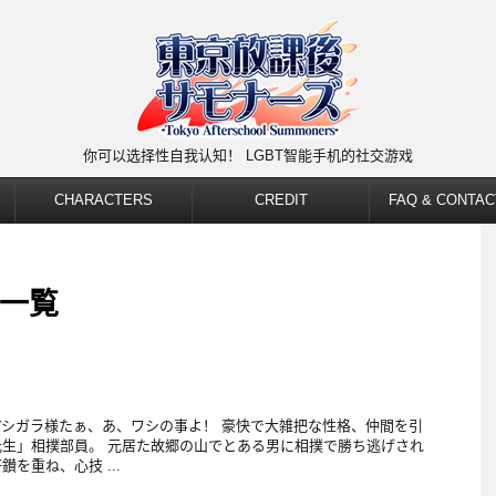
你可以选择性自我认知！ LGBT智能手机的社交游戏
CHARACTERS
CREDIT
FAQ & CONTAC
 一覧
シガラ様たぁ、あ、ワシの事よ！ 豪快で大雑把な性格、仲間を引
生」相撲部員。 元居た故郷の山でとある男に相撲で勝ち逃げされ
を重ね、心技 ...