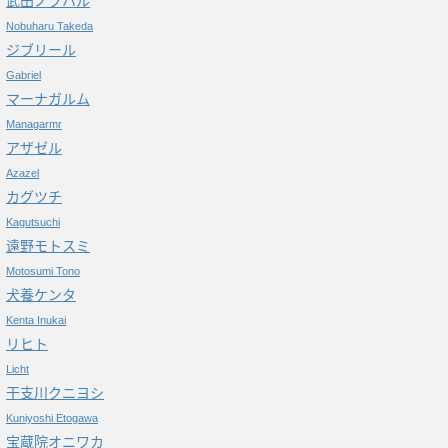
武田ノブハル
Nobuharu Takeda
ジブリール
Gabriel
マーナガルム
Managarmr
アザゼル
Azazel
カグツチ
Kagutsuchi
遠野モトスミ
Motosumi Tono
犬養ケンタ
Kenta Inukai
リヒト
Licht
干支川クニヨシ
Kuniyoshi Etogawa
宝蔵院オニワカ