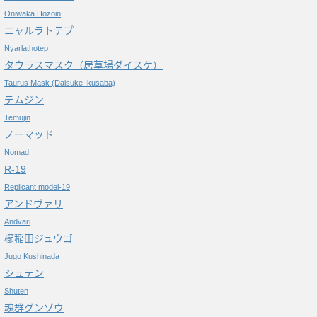
Oniwaka Hozoin
ニャルラトテプ
Nyarlathotep
タウラスマスク（居草場ダイスケ）
Taurus Mask (Daisuke Ikusaba)
テムジン
Temujin
ノーマッド
Nomad
R-19
Replicant model-19
アンドヴァリ
Andvari
櫛稲田ジュウゴ
Jugo Kushinada
シュテン
Shuten
魂群グンゾウ