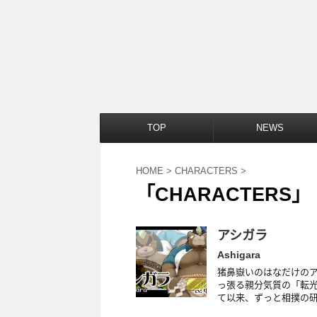
TOP
NEWS
HOME
>
CHARACTERS
>
「CHARACTERS」
アシガラ
Ashigara
猪鼻嶽いのはなだけのア
っ張る親分気質の「転光
て以来、ずっと相撲の研鑚