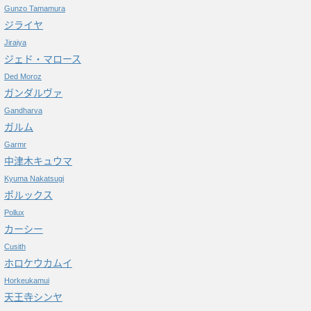
Gunzo Tamamura
ジライヤ
Jiraiya
ジェド・マロース
Ded Moroz
ガンダルヴァ
Gandharva
ガルム
Garmr
中津木キュウマ
Kyuma Nakatsugi
ポルックス
Pollux
カーシー
Cusith
ホロケウカムイ
Horkeukamui
天王寺シンヤ