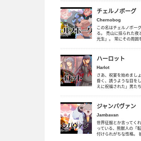
チェルノボーグ
Chernobog
この名はチェルノボー
る。 禿山に括られた夜
光生」。 常にその周囲を
ハーロット
Harlot
さあ、祝宴を始めましょ
昏く、誘うような目をし
えに祝福された」男たちに
ジャンバヴァン
Jambavan
世界征服とか言ってくれ
っている、熊獣人の「転
付けられがちな性格。 彼