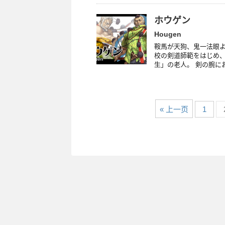
ホウゲン
Hougen
鞍馬が天狗、鬼一法眼よ
校の剣道師範をはじめ
生」の老人。 剣の腕にお
« 上一页
1