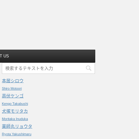
T US
本居シロウ
Shiro Motoori
高伏ケンゴ
Kengo Takabushi
犬塚モリタカ
Moritaka Inuduka
薬師丸リョウタ
Ryota Yakushimaru