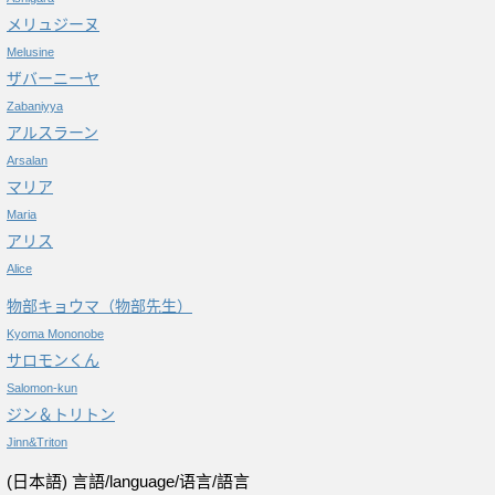
メリュジーヌ
Melusine
ザバーニーヤ
Zabaniyya
アルスラーン
Arsalan
マリア
Maria
アリス
Alice
物部キョウマ（物部先生）
Kyoma Mononobe
サロモンくん
Salomon-kun
ジン＆トリトン
Jinn&Triton
(日本語) 言語/language/语言/語言