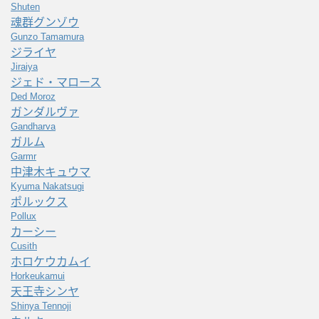
Shuten
魂群グンゾウ
Gunzo Tamamura
ジライヤ
Jiraiya
ジェド・マロース
Ded Moroz
ガンダルヴァ
Gandharva
ガルム
Garmr
中津木キュウマ
Kyuma Nakatsugi
ポルックス
Pollux
カーシー
Cusith
ホロケウカムイ
Horkeukamui
天王寺シンヤ
Shinya Tennoji