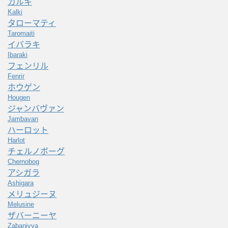
カルキ
Kalki
タローマティ
Taromaiti
イバラキ
Ibaraki
フェンリル
Fenrir
ホウゲン
Hougen
ジャンバヴァン
Jambavan
ハーロット
Harlot
チェルノボーグ
Chernobog
アシガラ
Ashigara
メリュジーヌ
Melusine
ザバーニーヤ
Zabaniyya