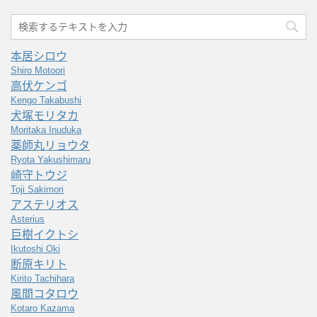
本居シロウ
Shiro Motoori
高伏ケンゴ
Kengo Takabushi
犬塚モリタカ
Moritaka Inuduka
薬師丸リョウタ
Ryota Yakushimaru
崎守トウジ
Toji Sakimori
アステリオス
Asterius
巨樹イクトシ
Ikutoshi Oki
断原キリト
Kirito Tachihara
風間コタロウ
Kotaro Kazama