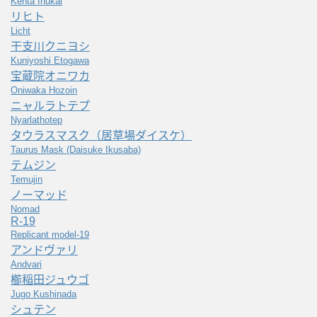
Kenta Inukai
リヒト
Licht
干支川クニヨシ
Kuniyoshi Etogawa
宝蔵院オニワカ
Oniwaka Hozoin
ニャルラトテプ
Nyarlathotep
タウラスマスク（居草場ダイスケ）
Taurus Mask (Daisuke Ikusaba)
テムジン
Temujin
ノーマッド
Nomad
R-19
Replicant model-19
アンドヴァリ
Andvari
櫛稲田ジュウゴ
Jugo Kushinada
シュテン