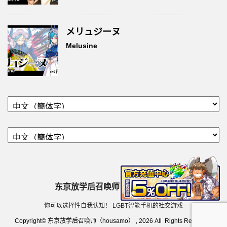
メリュジーヌ
Melusine
东京放学后召唤师（housamo）
你可以选择性自我认知！ LGBT智能手机的社交游戏
Copyright© 东京放学后召唤师（housamo） , 2026 All Rights Reserved.