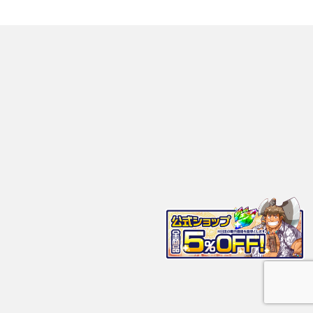
東京放課後サモナーズ（放サモ）
性自認を選べる！LGBTQ+向けスマホソーシャルゲーム
Copyright© 東京放課後サモナーズ（放サモ） , 2026 All Rights Reserved.